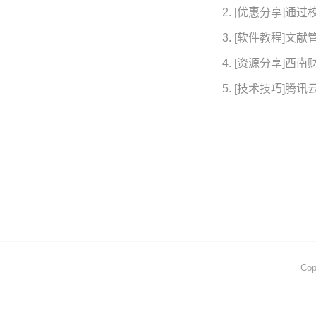
[优惠分享]通过
[软件教程]文献管
[资源分享]西南
[技术技巧]腾讯
Cop