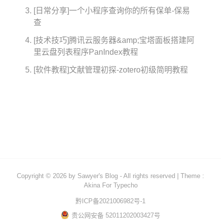
[日常分享]一个小程序查询你的所有保单-保易
文雅疯狂
查
优惠分享
[技术技巧]腾讯云服务器&amp;宝塔面板搭建阿
生活琐碎
里云盘列表程序PanIndex教程
[软件教程]文献管理初探-zotero初级简明教程
更多
关于
留言板
友情链接
文章归档
标签云
Copyright © 2026 by
Sawyer's Blog
- All rights reserved
|
Theme :
Akina For Typecho
黔ICP备2021006982号-1
贵公网安备 52011202003427号